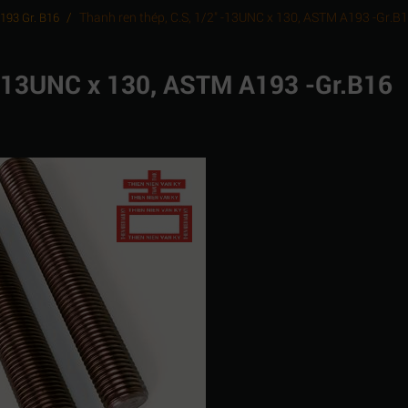
/
Thanh ren thép, C.S, 1/2" -13UNC x 130, ASTM A193 -Gr.B
A193 Gr. B16
" -13UNC x 130, ASTM A193 -Gr.B16