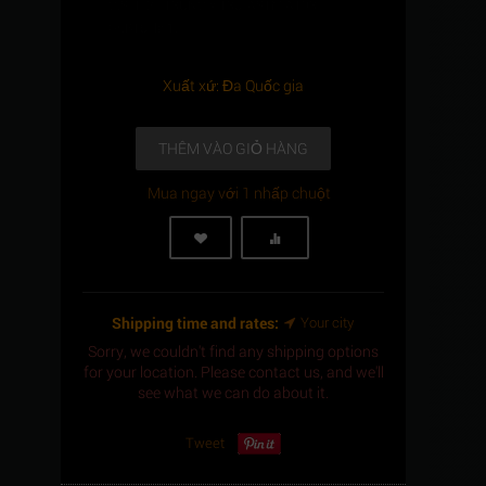
C.S, 1/2" -13UNC x 130, ASTM A193 -
Gr.B16" là
1
.
Xuất xứ: Đa Quốc gia
THÊM VÀO GIỎ HÀNG
Mua ngay với 1 nhấp chuột
Shipping time and rates:
Your city
Sorry, we couldn't find any shipping options
for your location. Please contact us, and we'll
see what we can do about it.
Tweet