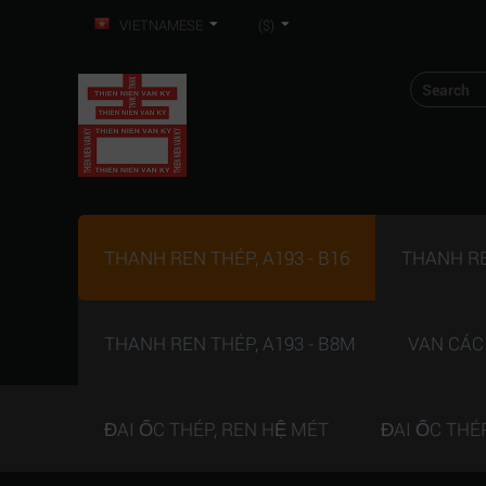
VIETNAMESE
($)
THANH REN THÉP, A193 - B16
THANH REN
THANH REN THÉP, A193 - B8M
VAN CÁC
ĐAI ỐC THÉP, REN HỆ MÉT
ĐAI ỐC THÉ