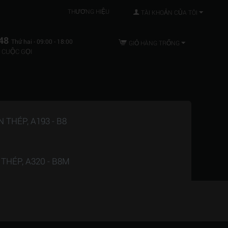
THƯƠNG HIỆU
TÀI KHOẢN CỦA TÔI
48
Thứ hai - 09:00 - 18:00
GIỎ HÀNG TRỐNG
 CUỘC GỌI
THÉP, A193 - B8
HÉP, A320 - B8M