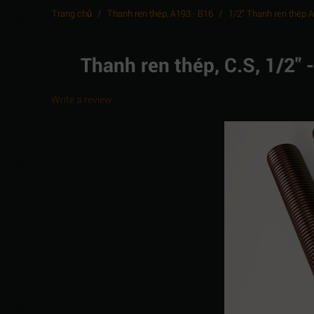
/
/
Trang chủ
Thanh ren thép, A193 - B16
1/2" Thanh ren thép 
Thanh ren thép, C.S, 1/2
Write a review