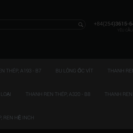
+84(254
)3615-6
YÊU CẦU
 THÉP, A193 - B7
BU LÔNG ỐC VÍT
THANH REN 
 LOẠI
THANH REN THÉP, A320 - B8
THANH REN T
P, REN HỆ INCH