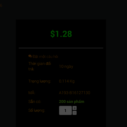
16
$
1.28
Đặt một câu hỏi
Thời gian đổi
10 ngày
trả:
Trọng lượng:
0.114 Kg
MÃ:
A193-B16127130
Sẵn có:
200 sản phẩm
+
Số lượng:
−
Số lượng tối thiểu cho "Thanh ren thép,