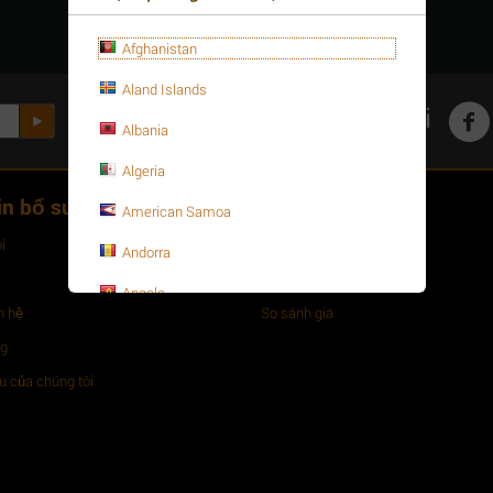
Afghanistan
Aland Islands
Mạng xã hội
Albania
Algeria
in bổ sung
Đơn hàng
American Samoa
i
Đơn hàng của bạn
Andorra
Những mặt hàng ưu thích
Angola
n hệ
So sánh giá
Anguilla
ng
Antarctica
 của chúng tôi
Antigua and Barbuda
Argentina