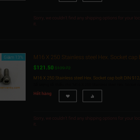
Sorry, we couldn't find any shipping options for your l
it.
M16 X 250 Stainless steel Hex. Socket cap
Giảm 13%
$
121.50
$
139.72
M16 X 250 Stainless steel Hex. Socket cap bolt DIN 91
Số lượng tối thiểu cho "M16 X 250 Stainless steel Hex. Socket 
Hết hàng
Sorry, we couldn't find any shipping options for your l
it.