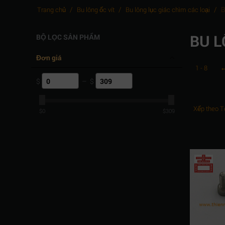
/
/
/
B
Trang chủ
Bu lông ốc vít
Bu lông lục giác chìm các loại
BU L
BỘ LỌC SẢN PHẨM
Đơn giá
1 - 8
$
–
$
Xếp theo T
$
0
$
309