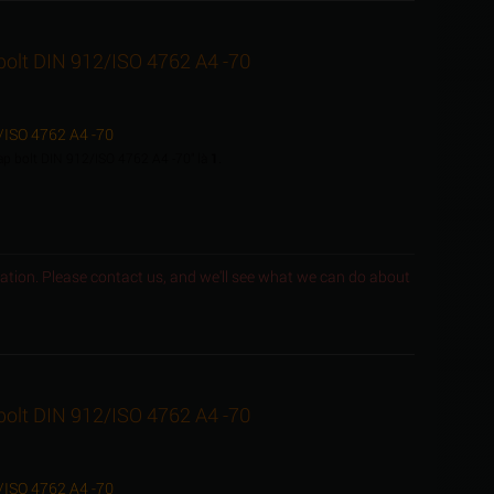
 bolt DIN 912/ISO 4762 A4 -70
2/ISO 4762 A4 -70
cap bolt DIN 912/ISO 4762 A4 -70" là
1
.
ocation. Please contact us, and we'll see what we can do about
 bolt DIN 912/ISO 4762 A4 -70
2/ISO 4762 A4 -70