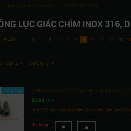
u lông lục giác chìm inox 316, DIN 912/ISO 4762 A4-70
ÔNG LỤC GIÁC CHÌM INOX 316, 
TRƯỚC
2
3
4
5
6
7
8
9
10
11
12
13
1
ên: A đến Z
15 Mỗi trang
M16 X 25 Stainless steel Hex. Socket cap b
Giảm 13%
$
5.03
$
5.79
M16 X 25 Stainless steel Hex. Socket cap bolt DIN 912
Số lượng tối thiểu cho "M16 X 25 Stainless steel Hex. Socket c
Hết hàng