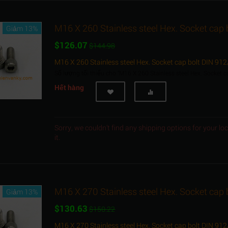
M16 X 260 Stainless steel Hex. Socket cap
Giảm 13%
$
126.07
$
144.98
M16 X 260 Stainless steel Hex. Socket cap bolt DIN 91
Số lượng tối thiểu cho "M16 X 260 Stainless steel Hex. Socket 
Hết hàng
Sorry, we couldn't find any shipping options for your l
it.
M16 X 270 Stainless steel Hex. Socket cap
Giảm 13%
$
130.63
$
150.22
M16 X 270 Stainless steel Hex. Socket cap bolt DIN 91