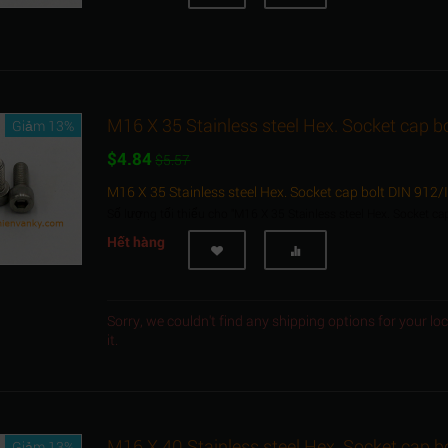
M16 X 35 Stainless steel Hex. Socket cap b
Giảm 13%
$
4.84
$
5.57
M16 X 35 Stainless steel Hex. Socket cap bolt DIN 912
Số lượng tối thiểu cho "M16 X 35 Stainless steel Hex. Socket c
Hết hàng
Sorry, we couldn't find any shipping options for your l
it.
M16 X 40 Stainless steel Hex. Socket cap b
Giảm 13%