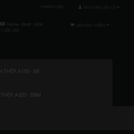
THƯƠNG HIỆU
TÀI KHOẢN CỦA TÔI
48
Thứ hai - 09:00 - 18:00
GIỎ HÀNG TRỐNG
 CUỘC GỌI
THÉP, A193 - B8
HÉP, A320 - B8M