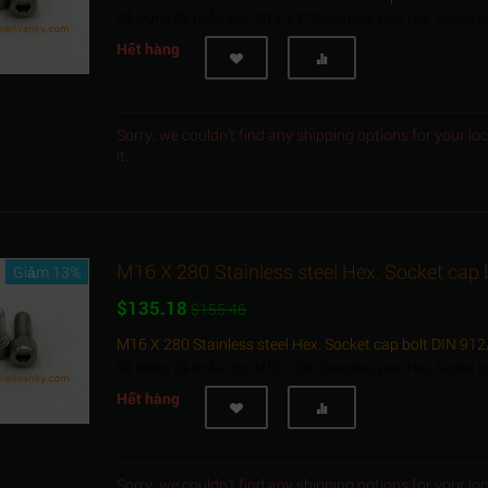
Số lượng tối thiểu cho "M16 X 270 Stainless steel Hex. Socket 
Hết hàng
Sorry, we couldn't find any shipping options for your l
it.
M16 X 280 Stainless steel Hex. Socket cap
Giảm 13%
$
135.18
$
155.46
M16 X 280 Stainless steel Hex. Socket cap bolt DIN 91
Số lượng tối thiểu cho "M16 X 280 Stainless steel Hex. Socket 
Hết hàng
Sorry, we couldn't find any shipping options for your l