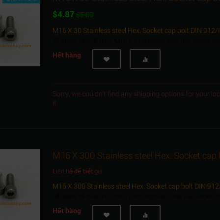
$
4.87
$
5.60
M16 X 30 Stainless steel Hex. Socket cap bolt DIN 912
Số lượng tối thiểu cho "M16 X 30 Stainless steel Hex. Socket c
Hết hàng
Sorry, we couldn't find any shipping options for your l
it.
M16 X 300 Stainless steel Hex. Socket cap
Liên hệ để biết giá
M16 X 300 Stainless steel Hex. Socket cap bolt DIN 91
Số lượng tối thiểu cho "M16 X 300 Stainless steel Hex. Socket 
Hết hàng