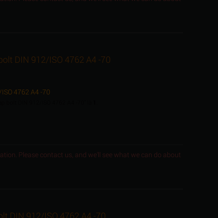
 bolt DIN 912/ISO 4762 A4 -70
2/ISO 4762 A4 -70
cap bolt DIN 912/ISO 4762 A4 -70" là
1
.
ocation. Please contact us, and we'll see what we can do about
olt DIN 912/ISO 4762 A4 -70