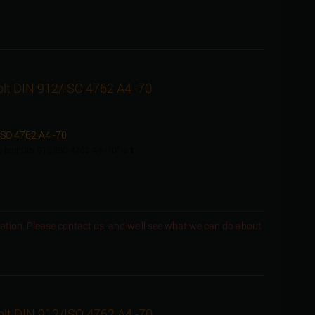
olt DIN 912/ISO 4762 A4 -70
/ISO 4762 A4 -70
ap bolt DIN 912/ISO 4762 A4 -70" là
1
.
ocation. Please contact us, and we'll see what we can do about
olt DIN 912/ISO 4762 A4 -70