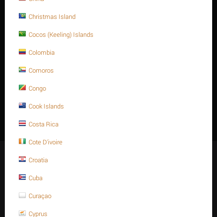
Christmas Island
Cocos (Keeling) Islands
FURTHER INFORMATION
Colombia
Thread
Thread
Thread of
Materials
Long (L)
Dia. (D)
Type
Pitch
Comoros
Stainless steel
1-3/4
Inch-
8 - UN
100mmL
304 A320 - B8
INCH
UNC
Congo
Tính năng, đặc điểm
Cook Islands
Costa Rica
Cote D'ivoire
Giữ kết nối
Croatia
Cuba
Curaçao
Mạng xã hội
Cyprus