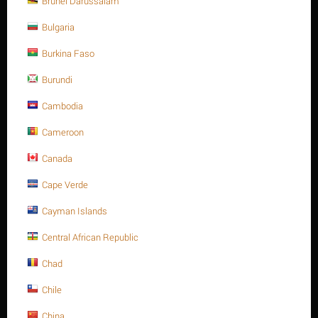
Brunei Darussalam
Số lượng tối thiểu cho "Thanh ren inox
304, 1-3/4" -8UN x 120, ASTM A320 -Gr.B8"
Bulgaria
là
1
.
Burkina Faso
Xuất Xứ: Đa Quốc Gia
Burundi
Cambodia
Cameroon
Tweet
Canada
Cape Verde
Cayman Islands
NHẬN XÉT
Central African Republic
Chad
Thông tin sản phẩm
Chile
China