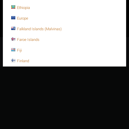
Công ty TNHH Thiên Niên Vạn Kỷ - Số ĐKKD: 3500880541 - Ngày
Ethiopia
cấp: 06/06/2008, sửa đổi thay đổi lần thứ 2, tháng 06 năm 2014. -
Do Sở Kế hoạch và Đầu tư tỉnh Bà Rịa Vũng Tàu cấp - Địa chỉ:
Europe
414/15 / 4D Đường Nguyễn Hữu Cảnh, Phường Rạch Dừa, Thành
phố Hồ Chí Minh - Việt Nam. - Điện thoại: +84 254 3 615648 - Fax:
Falkland Islands (Malvinas)
+84 254 3 621188 - Email: sales@thiennienvanky.com
Faroe Islands
© 2003 - 2026 Thien Nien Van Ky Co., Ltd.
Fiji
Finland
France
France, Metropolitan
French Guiana
French Polynesia
French Southern Territories
Gabon