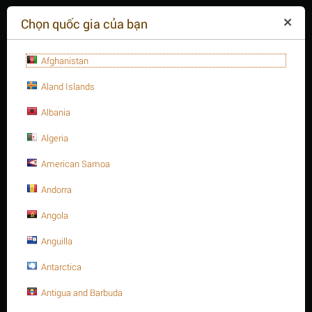
($)
Chọn quốc gia của bạn
Afghanistan
Aland Islands
Albania
Algeria
American Samoa
+84(254
)3615-648
Thứ hai - 09:00 - 18:00
Andorra
GIỎ HÀNG TRỐNG
YÊU CẦU CUỘC GỌI
Angola
Anguilla
MENU
Antarctica
/
/
Trang chủ
Antigua and Barbuda
Thanh ren thép, A320 - B8
/
1-3/4" Thanh ren inox 304, A320 Gr. B8