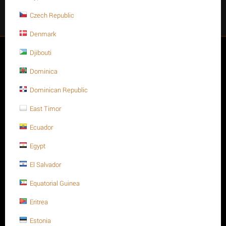
Czech Republic
Facebook
Instagram
Twitter
Youtube
Denmark
Tài Khoản của tôi
Djibouti
Dominica
Thông tin bổ sung
Dominican Republic
Đơn hàng
East Timor
Ecuador
Đội ngũ của chúng tôi
Egypt
El Salvador
Equatorial Guinea
Eritrea
Estonia