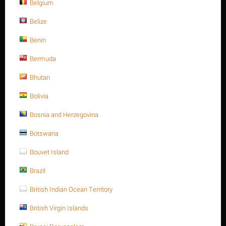
Belgium
Belize
Benin
Bermuda
Bhutan
Bolivia
Liên hệ để biết giá
Bosnia and Herzegovina
Botswana
Đặt một câu hỏi
Thời gian đổi
10 ngày
Bouvet Island
trả:
Brazil
Trọng lượng:
6.274 Kg
British Indian Ocean Territory
MÃ:
A320-B8449120
British Virgin Islands
Còn hàng:
Hết hàng