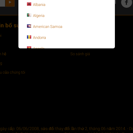
Mạng xã hội
Albania
Algeria
in bổ sung
Đơn hàng
American Samoa
i
Đơn hàng của bạn
Andorra
Những mặt hàng ưu thích
Angola
n hệ
So sánh giá
Anguilla
ng
Antarctica
 của chúng tôi
Antigua and Barbuda
Argentina
Armenia
Aruba
Asia-Pacific
ày cấp: 06/06/2008, sửa đổi thay đổi lần thứ 2, tháng 06 năm 2014. - Do