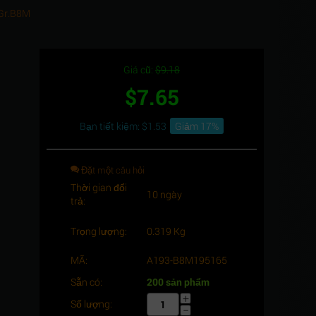
-Gr.B8M
Giá cũ:
$
9.18
$
7.65
Bạn tiết kiệm: $
1.53
Giảm 17%
Đặt một câu hỏi
Thời gian đổi
10 ngày
trả:
Trọng lượng:
0.319 Kg
MÃ:
A193-B8M195165
Sẵn có:
200 sản phẩm
+
Số lượng:
−