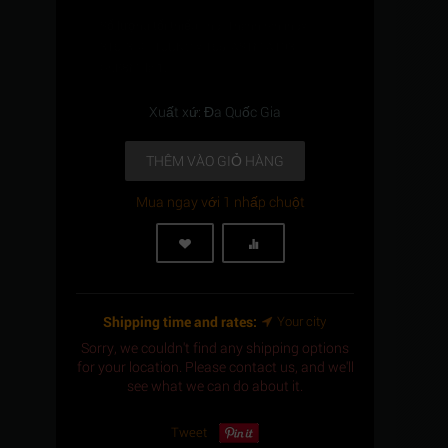
Số lượng tối thiểu cho "Thanh ren inox
316, 3/4" -10UNC x 165, ASTM A193 -
Gr.B8M" là
1
.
Xuất xứ: Đa Quốc Gia
THÊM VÀO GIỎ HÀNG
Mua ngay với 1 nhấp chuột
Shipping time and rates:
Your city
Sorry, we couldn't find any shipping options
for your location. Please contact us, and we'll
see what we can do about it.
Tweet