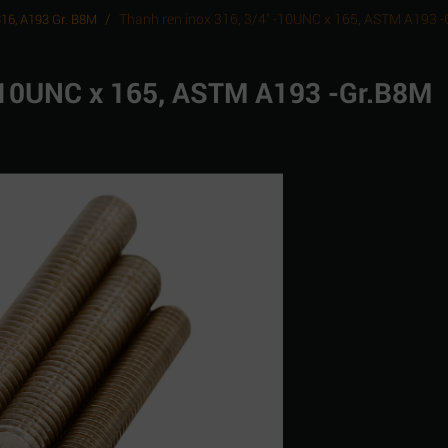
/
Thanh ren inox 316, 3/4" -10UNC x 165, ASTM A193 
316, A193 Gr. B8M
 -10UNC x 165, ASTM A193 -Gr.B8M