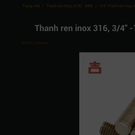
/
/
Trang chủ
Thanh ren thép, A193 - B8M
3/4" Thanh ren inox 
Thanh ren inox 316, 3/4"
Write a review