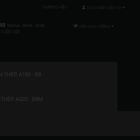
THƯƠNG HIỆU
TÀI KHOẢN CỦA TÔI
48
Thứ hai - 09:00 - 18:00
GIỎ HÀNG TRỐNG
 CUỘC GỌI
THÉP, A193 - B8
HÉP, A320 - B8M