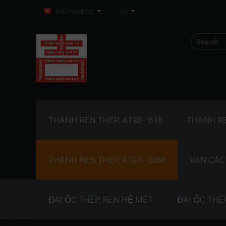
VIETNAMESE
($)
THANH REN THÉP, A193 - B16
THANH REN
THANH REN THÉP, A193 - B8M
VAN CÁC
ĐAI ỐC THÉP, REN HỆ MÉT
ĐAI ỐC THÉ