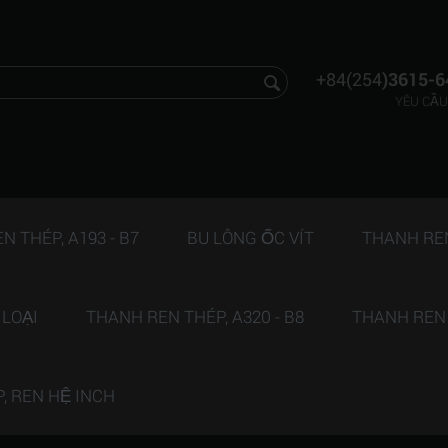
+84(254
)3615-6
YÊU CẦU
 THÉP, A193 - B7
BU LÔNG ỐC VÍT
THANH REN 
 LOẠI
THANH REN THÉP, A320 - B8
THANH REN T
P, REN HỆ INCH