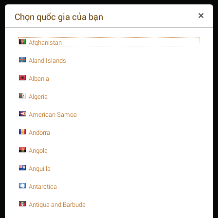
($)
Chọn quốc gia của bạn
Afghanistan
Aland Islands
Albania
Algeria
American Samoa
+84(254
)3615-648
Thứ hai - 09:00 - 18:00
Andorra
GIỎ HÀNG TRỐNG
YÊU CẦU CUỘC GỌI
Angola
Anguilla
MENU
Antarctica
/
/
Trang chủ
Antigua and Barbuda
Thanh ren thép, A193 - B7
/
7/8" Thanh ren thép A193 Gr. B7