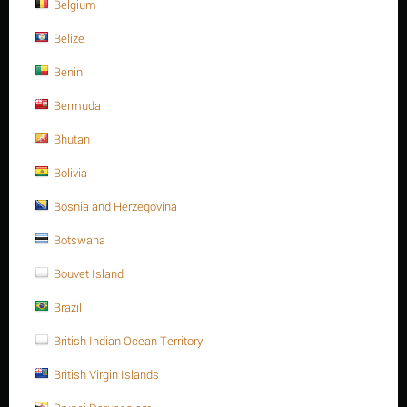
Belgium
Belize
Benin
Bermuda
Bhutan
Giá cũ:
$
5.14
$
4.28
Bolivia
Bosnia and Herzegovina
Bạn tiết kiệm: $
0.86
Giảm 17%
Botswana
Bouvet Island
Đặt một câu hỏi
Thời gian đổi
Brazil
10 ngày
trả:
British Indian Ocean Territory
Trọng lượng:
0.423 Kg
British Virgin Islands
MÃ:
A193-B7222170