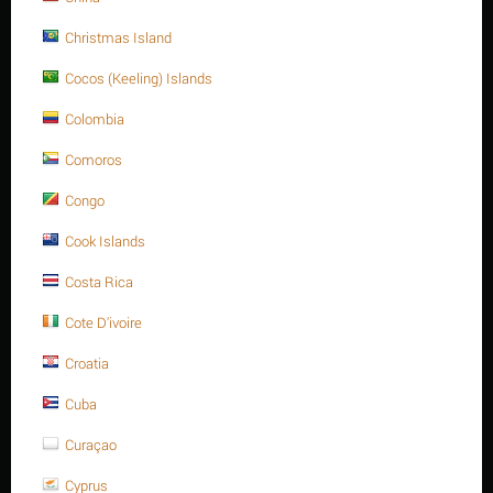
about it.
Christmas Island
Tweet
Cocos (Keeling) Islands
Colombia
Comoros
NHẬN XÉT
Congo
Cook Islands
Thông tin sản phẩm
Costa Rica
Cote D'ivoire
Croatia
Cuba
THÔNG TIN THAM KHẢO
Curaçao
Đường kính
Bước
Chất liệu
Hệ ren
Dài (L)
ren (D)
ren
Cyprus