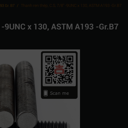
/
Thanh ren thép, C.S, 7/8" -9UNC x 130, ASTM A193 -Gr.B7
93 Gr. B7
8" -9UNC x 130, ASTM A193 -Gr.B7