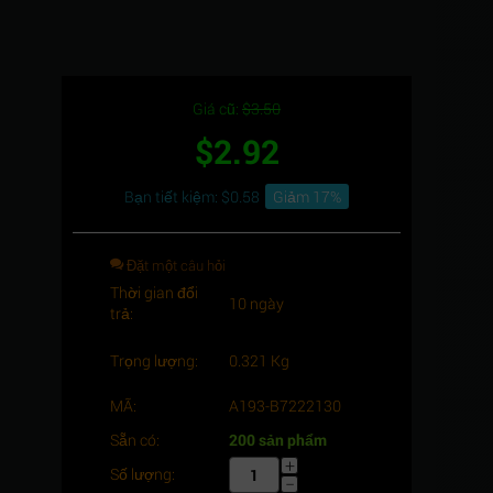
Giá cũ:
$
3.50
$
2.92
Bạn tiết kiệm: $
0.58
Giảm 17%
Đặt một câu hỏi
Thời gian đổi
10 ngày
trả:
Trọng lượng:
0.321 Kg
MÃ:
A193-B7222130
Sẵn có:
200 sản phẩm
+
Số lượng:
−