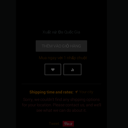
Số lượng tối thiểu cho "Thanh ren thép,
C.S, 7/8" -9UNC x 130, ASTM A193 -Gr.B7"
là
1
.
Xuất xứ: Đa Quốc Gia
THÊM VÀO GIỎ HÀNG
Mua ngay với 1 nhấp chuột
Shipping time and rates:
Your city
Sorry, we couldn't find any shipping options
for your location. Please contact us, and we'll
see what we can do about it.
Tweet