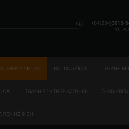
+84(254
)3615-6
YÊU CẦU
 THÉP, A193 - B7
BU LÔNG ỐC VÍT
THANH REN 
 LOẠI
THANH REN THÉP, A320 - B8
THANH REN T
P, REN HỆ INCH