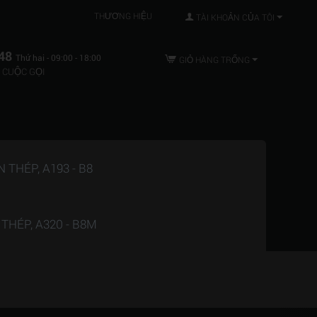
THƯƠNG HIỆU
TÀI KHOẢN CỦA TÔI
48
Thứ hai - 09:00 - 18:00
GIỎ HÀNG TRỐNG
 CUỘC GỌI
THÉP, A193 - B8
HÉP, A320 - B8M