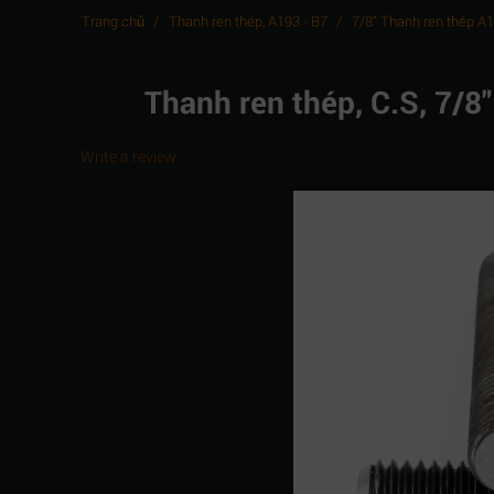
/
/
Trang chủ
Thanh ren thép, A193 - B7
7/8" Thanh ren thép A1
Thanh ren thép, C.S, 7/
Write a review