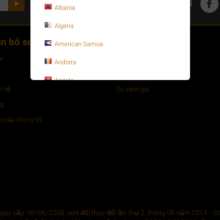
Mạng xã hội
Albania
Algeria
in bổ sung
Đơn hàng
American Samoa
i
Đơn hàng của bạn
Andorra
Những mặt hàng ưu thích
Angola
n hệ
So sánh giá
Anguilla
ng
Antarctica
 của chúng tôi
Antigua and Barbuda
Argentina
Armenia
Aruba
Asia-Pacific
ày cấp: 06/06/2008, sửa đổi thay đổi lần thứ 2, tháng 06 năm 2014. - Do