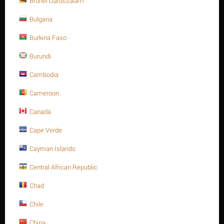
Brunei Darussalam
Trọng lượng:
19.950 Kg
Bulgaria
MÃ:
310800-BFA10115
Burkina Faso
Sẵn có:
1 sản phẩm
Burundi
Số lượng tối thiểu cho "Van Bướnm, series
Cambodia
S31, thân gang , Lug Type, size 8", ANSI
150, Tay gạt - Bray Branch." là
1
.
Cameroon
Canada
Xuất xứ: China
Cape Verde
Cayman Islands
Central African Republic
Tweet
Chad
Chile
China