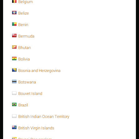
Belgium
Belize
Benin
Bermuda
Bhutan
Bolivia
Bosnia and Herzegovina
Bray
Botswana
Bouvet Island
Liên hệ để biết giá
Brazil
British Indian Ocean Territory
Đặt một câu hỏi
British Virgin Islands
Thời gian đổi
10 ngày
trả: