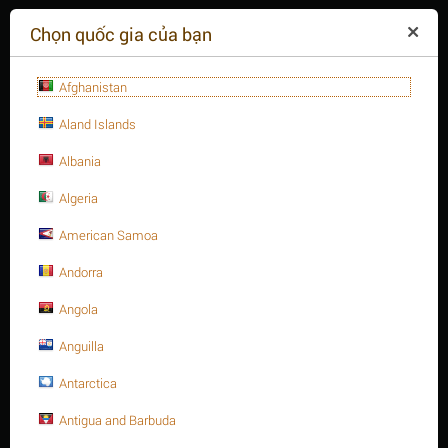
($)
Chọn quốc gia của bạn
Afghanistan
Aland Islands
Albania
Algeria
American Samoa
+84(254
)3615-648
Thứ hai - 09:00 - 18:00
Andorra
GIỎ HÀNG TRỐNG
YÊU CẦU CUỘC GỌI
Angola
Anguilla
MENU
Antarctica
/
/
/
Trang chủ
Antigua and Barbuda
Van các loại
Van bướm các loại
/
Van bướm kiểu Lug type