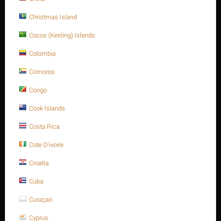
NHẬN XÉT
Christmas Island
Cocos (Keeling) Islands
Thông tin sản phẩm
Colombia
Comoros
Congo
Cook Islands
Costa Rica
Cote D'ivoire
Croatia
Cuba
Curaçao
Cyprus