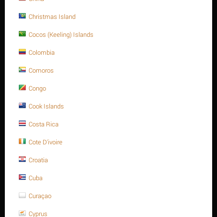
about it.
Christmas Island
Tweet
Cocos (Keeling) Islands
Colombia
Comoros
NHẬN XÉT
Congo
Cook Islands
Thông tin sản phẩm
Costa Rica
Cote D'ivoire
Croatia
Cuba
THÔNG TIN THAM KHẢO
Curaçao
Đường kính
Bước
Chất liệu
Hệ ren
Dài (L)
ren (D)
ren
Cyprus