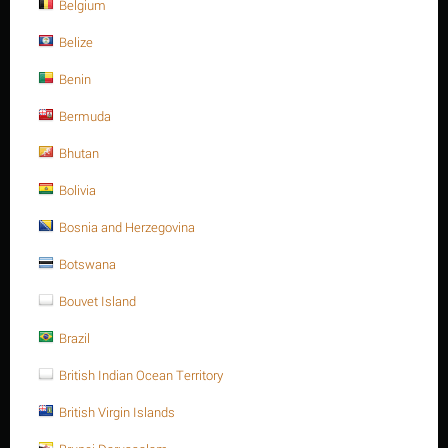
Belgium
Belize
Benin
Bermuda
Bhutan
Giá cũ:
$
3.71
$
3.09
Bolivia
Bosnia and Herzegovina
Bạn tiết kiệm: $
0.62
Giảm 17%
Botswana
Bouvet Island
Đặt một câu hỏi
Thời gian đổi
Brazil
10 ngày
trả:
British Indian Ocean Territory
Trọng lượng:
0.334 Kg
British Virgin Islands
MÃ:
A193-B7222135