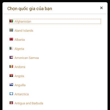
($)
Chọn quốc gia của bạn
Afghanistan
Aland Islands
Albania
Algeria
American Samoa
+84(254
)3615-648
Thứ hai - 09:00 - 18:00
Andorra
GIỎ HÀNG TRỐNG
YÊU CẦU CUỘC GỌI
Angola
Anguilla
MENU
Antarctica
/
/
Trang chủ
Antigua and Barbuda
Thanh ren thép, A193 - B7
/
7/8" Thanh ren thép A193 Gr. B7